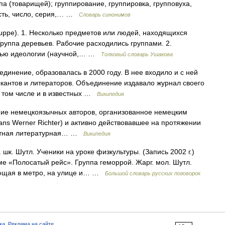
па (товарищей); группирование, группировка, групповуха,
ность, число, серия,… …
Словарь синонимов
uppe). 1. Несколько предметов или людей, находящихся
 Группа деревьев. Рабочие расходились группами. 2.
стью идеологии (научной,… …
Толковый словарь Ушакова
инение, образовалась в 2000 году. В нее входило и с ней
кантов и литераторов. Объединение издавало журнал своего
в том числе и в известных …
Википедия
ие немецкоязычных авторов, организованное немецким
s Werner Richter) и активно действовавшее на протяжении
вестная литературная… …
Википедия
шк. Шутл. Ученики на уроке физкультуры. (Запись 2002 г.)
ме «Полосатый рейс». Группа геморрой. Жарг. мол. Шутл.
ающая в метро, на улице и… …
Большой словарь русских поговорок
ка
,
Реклама на сайте