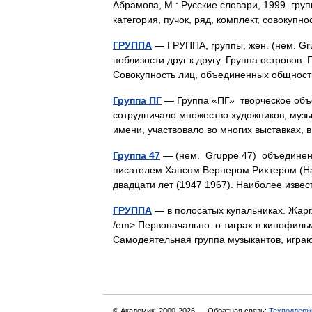
Абрамова, М.: Русские словари, 1999. груп
категория, пучок, ряд, комплект, совокуп
ГРУППА
— ГРУППА, группы, жен. (нем. Gr
поблизости друг к другу. Группа островов.
Совокупность лиц, объединенных общно
Группа ПГ
— Группа «ПГ» творческое объед
сотрудничало множество художников, музы
имени, участвовало во многих выставках, 
Группа 47
— (нем. Gruppe 47) объединен
писателем Хансом Вернером Рихтером (Han
двадцати лет (1947 1967). Наиболее из
ГРУППА
— в полосатых купальниках. Жарг. 
/em> Первоначально: о тиграх в кинофиль
Самодеятельная группа музыкантов, игр
© Академик, 2000-2026
Обратная связь:
Техподдерж