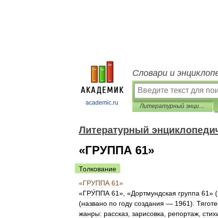
Словари и энциклоп
academic.ru
Литературный энциклопедический словарь
Литературный энциклопеди
«ГРУППА 61»
Толкование
«
ГРУППА
61
»
«
ГРУ́ППА
61
»,
«
Дортмундская
группа
61
»
(
названо
по
году
создания
—
1961
).
Тяготе
жанры:
рассказ
,
зарисовка
,
репортаж
,
стих