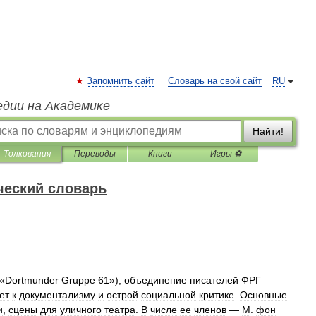
Запомнить сайт
Словарь на свой сайт
RU
едии на Академике
Найти!
Толкования
Переводы
Книги
Игры ⚽
ческий словарь
(«
Dortmunder
Gruppe
61
»),
объединение
писателей
ФРГ
ет
к
документализму
и
острой
социальной
критике
.
Основные
и
,
сцены
для
уличного
театра
.
В
числе
ее
членов
—
М
.
фон