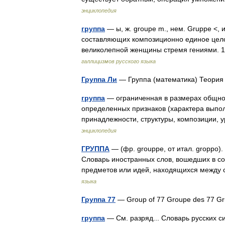
энциклопедия
группа
— ы, ж. groupe m., нем. Gruppe <, и
составляющих композиционно единое целое
великолепной женщины стремя гениями.
галлицизмов русского языка
Группа Ли
— Группа (математика) Теори
группа
— ограниченная в размерах общнос
определенных признаков (характера выпо
принадлежности, структуры, композиции, 
энциклопедия
ГРУППА
— (фр. grouppe, от итал. groppo)
Словарь иностранных слов, вошедших в со
предметов или идей, находящихся между
языка
Группа 77
группа
— См. разряд... Словарь русских с