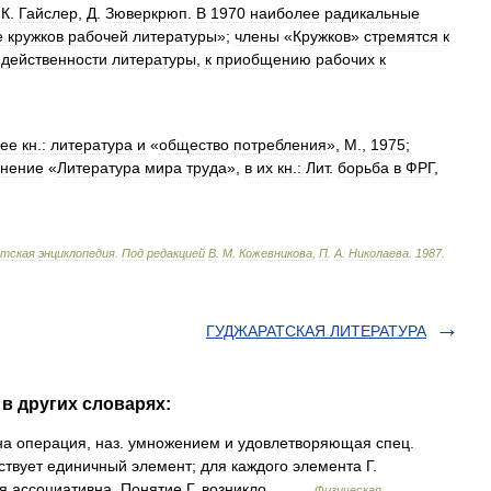
,
К
.
Гайслер
,
Д
.
Зюверкрюп
.
В
1970
наиболее
радикальные
е
кружков
рабочей
литературы
»;
члены
«
Кружков
»
стремятся
к
действенности
литературы
,
к
приобщению
рабочих
к
ее
кн
.
:
литература
и
«
общество
потребления
»,
М
.,
1975
;
нение
«
Литература
мира
труда
»,
в
их
кн
.
:
Лит
.
борьба
в
ФРГ
,
тская
энциклопедия
.
Под
редакцией
В
.
М
.
Кожевникова
,
П
.
А
.
Николаева
.
1987
.
ГУДЖАРАТСКАЯ ЛИТЕРАТУРА
в других словарях:
а операция, наз. умножением и удовлетворяющая спец.
ствует единичный элемент; для каждого элемента Г.
ия ассоциативна. Понятие Г. возникло… …
Физическая