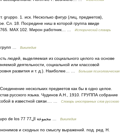
т. gruppo. 1. иск. Несколько фигур (лиц, предметов),
. Сл. 18. Посредине ниш в которой группа ввиде
 1765. МАХ 102. Мирон работник… …
Исторический словарь
я групп …
Википедия
ть людей, выделяемая из социального целого на основе
лняемой деятельности, социальной или классовой
уровня развития и т. д.). Наиболее… …
Большая психологическая
. Соединение нескольких предметов как бы в одно целое.
став русского языка. Чудинов А.Н., 1910. ГРУППА собрание
 собой в известной связи.… …
Словарь иностранных слов русского
— Group of 77 Groupe des 77 Grupo de los 77 مجموعة ال77 …
Википедия
инонимов и сходных по смыслу выражений. под. ред. Н.