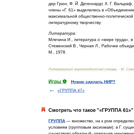
дер
Грюн
,
Ф
.
Й
.
Дегенхардт
,
Х
.
Г
.
Вальраф
члены
«
Г
.
61
»
выделились
в
«
Объединени
максимальной
общественно
-
политической
литературному
творчеству
.
Литература:
Млечина
И
.,
литература
о
«
мире
труда
»,
в
Стеженский
В
.,
Черная
Л
.,
Рабочее
объеди
М
.,
1978
.
Литературный
энциклопедический
словарь
. -
М
.
:
Сове
Игры ⚽
Нужно сделать НИР?
«ГРУППА 47»
Смотреть что такое "«ГРУППА 61»" 
ГРУППА
— множество, на к ром определен
условиям (групповым аксиомам): в Г. суще
существует обратный; операция умножен